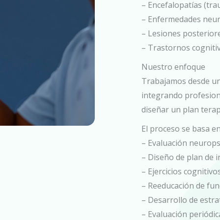
– Encefalopatías (tra
– Enfermedades neur
– Lesiones posterior
– Trastornos cogniti
Nuestro enfoque
Trabajamos desde un 
integrando profesion
diseñar un plan terap
El proceso se basa en
– Evaluación neuropsi
– Diseño de plan de i
– Ejercicios cognitivo
– Reeducación de fun
– Desarrollo de estr
– Evaluación periódi