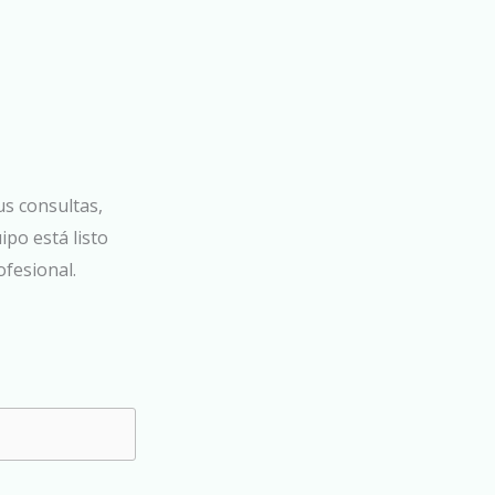
us consultas,
po está listo
fesional.